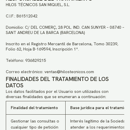
HILOS TÉCNICOS SAN MIQUEL, S.L.
C.I.F.: B61512042
Domicilio: C/ DEL COMERÇ, 28 POL. IND. CAN SUNYER – 08740 –
SANT ANDREU DE LA BARCA (BARCELONA)
Inscrito en el Registro Mercantil de Barcelona, Tomo 30239,
Folio 62, Hoja B-169594, Inscripción 1ª.
Teléfono: 936829215
Correo electrónico: ventas@hilostecnicos.com
FINALIDADES DEL TRATAMIENTO DE LOS
DATOS
Los datos facilitados por el Usuario son utilizados con
diversas finalidades que se enumeran a continuación:
Finalidad del tratamiento
Base jurídica para el tratamien
Gestionar las consultas o
Interés legítimo de la Sociedad
cualquier tipo de petición
atender a los requerimientos d